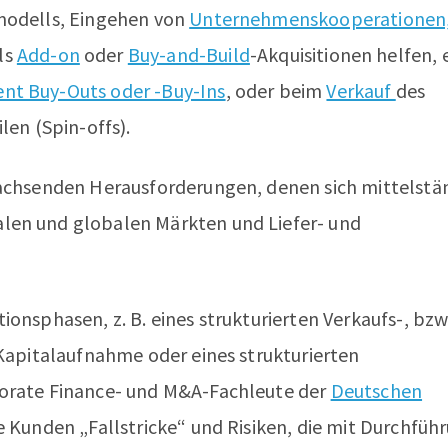
smodells, Eingehen von
Unternehmenskooperationen,
ls
Add-on
oder
Buy-and-Build
-Akquisitionen helfen,
t Buy-Outs oder -Buy-Ins
, oder beim
Verkauf
des
n (Spin-offs).
wachsenden Herausforderungen, denen sich mittelstä
len und globalen Märkten und Liefer- und
onsphasen, z. B. eines strukturierten Verkaufs-, bzw
 Kapitalaufnahme oder eines strukturierten
porate Finance- und M&A-Fachleute der
Deutschen
e Kunden „Fallstricke“ und Risiken, die mit Durchfüh