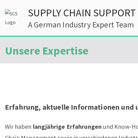
Zum
SUPPLY CHAIN SUPPORT
Inhalt
springen
A German Industry Expert Team
Unsere Expertise
Erfahrung, aktuelle Informationen und
Wir haben
langjährige Erfahrungen
und Know-How
Chain Management sowie in verschiedenen Industr